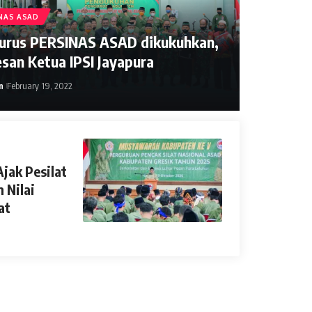
NAS ASAD
urus PERSINAS ASAD dikukuhkan,
esan Ketua IPSI Jayapura
n
February 19, 2022
February 23, 2026
jak Pesilat
 Nilai
at