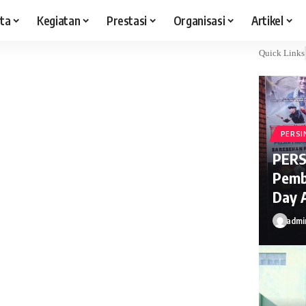
ita
Kegiatan
Prestasi
Organisasi
Artikel
Quick Links
PERSI
PERS
Pemb
Day 
admi