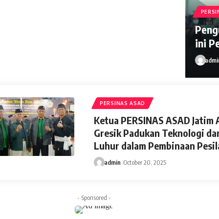
PERSI
Peng
ini P
admi
admin
PERSINAS ASAD
Ketua PERSINAS ASAD Jatim A
Gresik Padukan Teknologi dan
Luhur dalam Pembinaan Pesil
admin
October 20, 2025
- Sponsored -