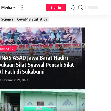
Media
Sign In
Science
Covid-19 Statistics
NAS ASAD
INAS ASAD Jawa Barat Hadiri
ukaan Silat Syawal Pencak Silat
Al-Fath di Sukabumi
n
November 29, 2024