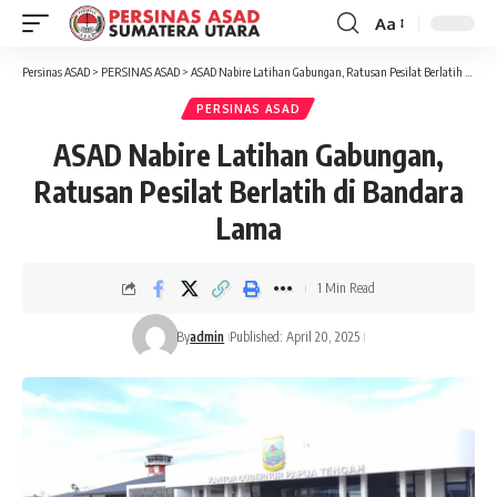
Aa
Font
Resizer
Persinas ASAD
>
PERSINAS ASAD
>
ASAD Nabire Latihan Gabungan, Ratusan Pesilat Berlatih di Bandara Lama
PERSINAS ASAD
ASAD Nabire Latihan Gabungan,
Ratusan Pesilat Berlatih di Bandara
Lama
1 Min Read
By
admin
Published: April 20, 2025