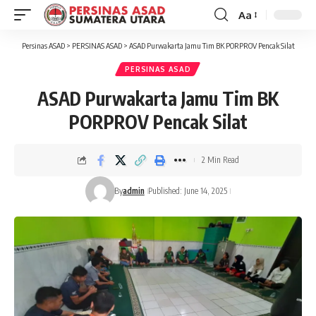
Aa
Font
Resizer
Persinas ASAD
>
PERSINAS ASAD
>
ASAD Purwakarta Jamu Tim BK PORPROV Pencak Silat
PERSINAS ASAD
ASAD Purwakarta Jamu Tim BK
PORPROV Pencak Silat
2 Min Read
By
admin
Published: June 14, 2025