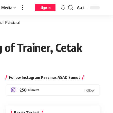
Media
Aa
Sign In
Font
Resizer
ih Profesional
of Trainer, Cetak
Follow Instagram Persinas ASAD Sumut
250
Followers
Follow
Berita Terkait