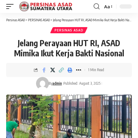
Aa
Font
Resizer
Persinas ASAD
>
PERSINAS ASAD
>
Jelang Perayaan HUT RI, ASAD Mimika Ikut Kerja Bakti Nasional
PERSINAS ASAD
Jelang Perayaan HUT RI, ASAD
Mimika Ikut Kerja Bakti Nasional
1 Min Read
By
admin
Published: August 3, 2025