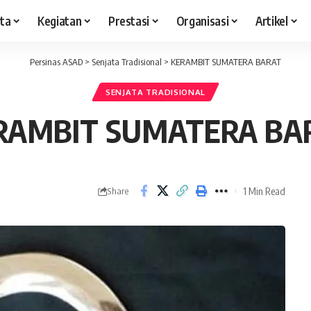
ita
Kegiatan
Prestasi
Organisasi
Artikel
Persinas ASAD
>
Senjata Tradisional
>
KERAMBIT SUMATERA BARAT
SENJATA TRADISIONAL
RAMBIT SUMATERA BA
1 Min Read
Share