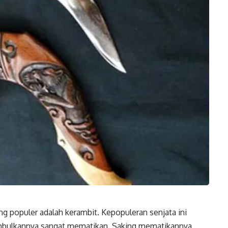
ng populer adalah kerambit. Kepopuleran senjata ini
timbulkannya sangat mematikan. Saking mematikannya,