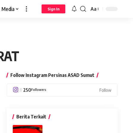
Media
Aa
Sign In
Font
Resizer
RAT
Follow Instagram Persinas ASAD Sumut
250
Followers
Follow
Berita Terkait