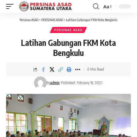
Aa
Font
Resizer
Persinas ASAD
>
PERSINAS ASAD
>
Latihan Gabungan FKM Kota Bengkulu
PERSINAS ASAD
Latihan Gabungan FKM Kota
Bengkulu
0 Min Read
By
admin
Published: February 18, 2023