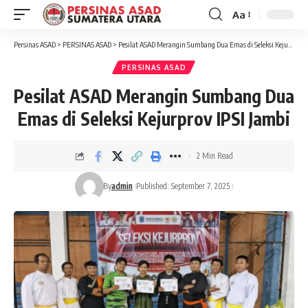
Aa
Font
Resizer
Persinas ASAD
>
PERSINAS ASAD
>
Pesilat ASAD Merangin Sumbang Dua Emas di Seleksi Kejurprov IPSI Jambi
PERSINAS ASAD
Pesilat ASAD Merangin Sumbang Dua
Emas di Seleksi Kejurprov IPSI Jambi
2 Min Read
By
admin
Published: September 7, 2025