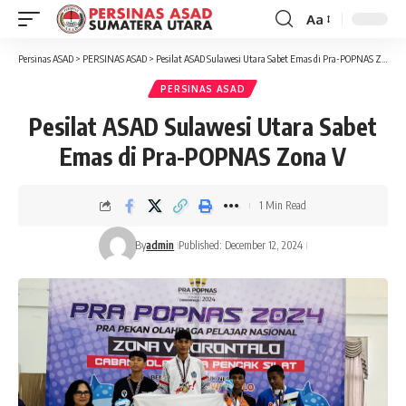
Aa
Font
Resizer
Persinas ASAD
>
PERSINAS ASAD
>
Pesilat ASAD Sulawesi Utara Sabet Emas di Pra-POPNAS Zona V
PERSINAS ASAD
Pesilat ASAD Sulawesi Utara Sabet
Emas di Pra-POPNAS Zona V
1 Min Read
By
admin
Published: December 12, 2024