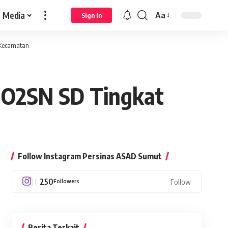
Media
Aa
Sign In
Font
Resizer
 Kecamatan
i O2SN SD Tingkat
Follow Instagram Persinas ASAD Sumut
250
Followers
Follow
Berita Terkait