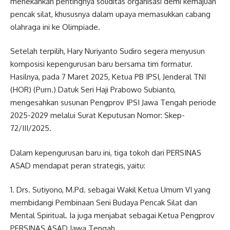
menekankan pentingnya soliditas organisasi demi kemajuan
pencak silat, khususnya dalam upaya memasukkan cabang
olahraga ini ke Olimpiade.
Setelah terpilih, Hary Nuriyanto Sudiro segera menyusun
komposisi kepengurusan baru bersama tim formatur.
Hasilnya, pada 7 Maret 2025, Ketua PB IPSI, Jenderal TNI
(HOR) (Purn.) Datuk Seri Haji Prabowo Subianto,
mengesahkan susunan Pengprov IPSI Jawa Tengah periode
2025-2029 melalui Surat Keputusan Nomor: Skep-
72/III/2025.
Dalam kepengurusan baru ini, tiga tokoh dari PERSINAS
ASAD mendapat peran strategis, yaitu:
Drs. Sutiyono, M.Pd. sebagai Wakil Ketua Umum VI yang
membidangi Pembinaan Seni Budaya Pencak Silat dan
Mental Spiritual. Ia juga menjabat sebagai Ketua Pengprov
PERSINAS ASAD Jawa Tengah.