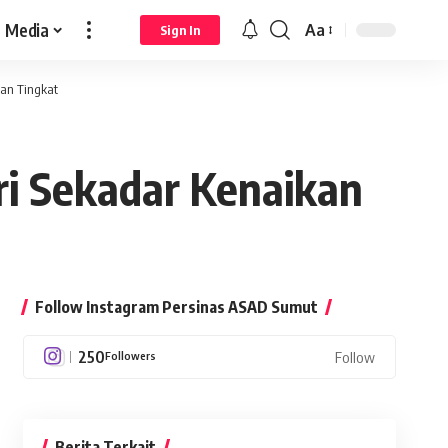
Media
Aa
Sign In
Font
Resizer
an Tingkat
i Sekadar Kenaikan
Follow Instagram Persinas ASAD Sumut
250
Followers
Follow
Berita Terkait