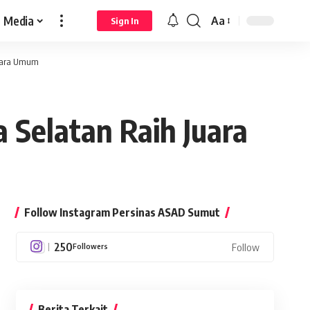
Media
Aa
Sign In
Font
Resizer
Juara Umum
 Selatan Raih Juara
Follow Instagram Persinas ASAD Sumut
250
Followers
Follow
Berita Terkait